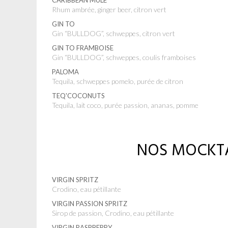
CARIBBEAN MULE
Rhum ambrée, ginger beer, citron vert
GIN TO
Gin “BULLDOG”, schweppes, citron vert
GIN TO FRAMBOISE
Gin “BULLDOG”, schweppes, coulis framboises
PALOMA
Tequila, schweppes pomelo, purée de citron
TEQ'COCONUTS
Tequila, lait coco, purée passion, ananas, pomme
NOS MOCKTA
VIRGIN SPRITZ
Crodino, eau pétillante
VIRGIN PASSION SPRITZ
Sirop de passion, Crodino, eau pétillante
VIRGIN RASPBERRY