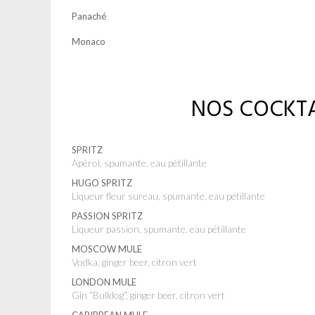
Panaché
Monaco
NOS COCKTA
SPRITZ
Apérol, spumante, eau pétillante
HUGO SPRITZ
Liqueur fleur sureau, spumante, eau pétillante
PASSION SPRITZ
Liqueur passion, spumante, eau pétillante
MOSCOW MULE
Vodka, ginger beer, citron vert
LONDON MULE
Gin “Bulldog”, ginger beer, citron vert