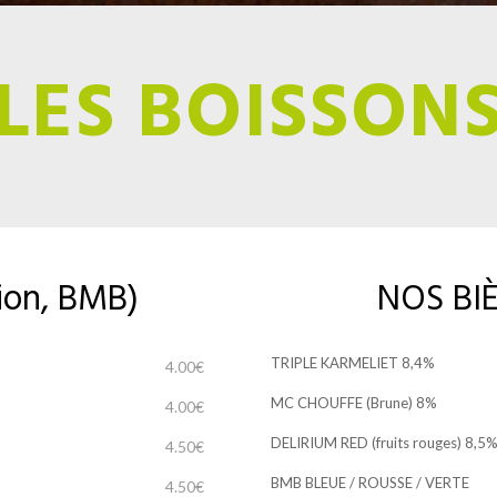
LES BOISSON
ion, BMB)
NOS BIÈR
TRIPLE KARMELIET 8,4%
4.00€
MC CHOUFFE (Brune) 8%
4.00€
DELIRIUM RED (fruits rouges) 8,5
4.50€
BMB BLEUE / ROUSSE / VERTE
4.50€