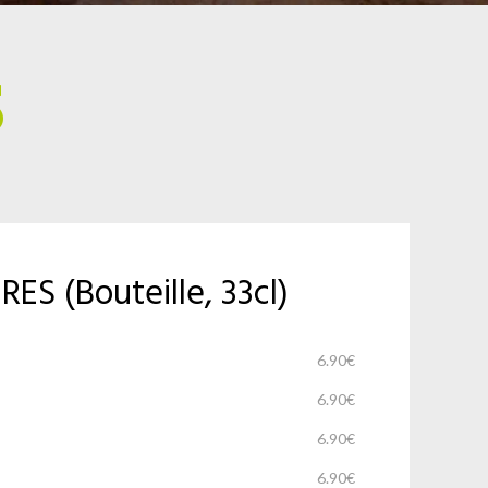
S
ES (bouteille, 33cl)
6.90€
6.90€
%
6.90€
6.90€