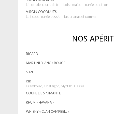
Limonade, coulis de framboise maison, purée de citron
VIRGIN COCONUTS
Lait coco, purée passion, jus ananas et pomme
NOS APÉRIT
RICARD
MARTINI BLANC / ROUGE
SUZE
KIR
Framboise, Châtaigne, Myrtille, Cassis
COUPE DE SPUMANTE
RHUM « HAVANA »
WHISKY « CLAN CAMPBELL »