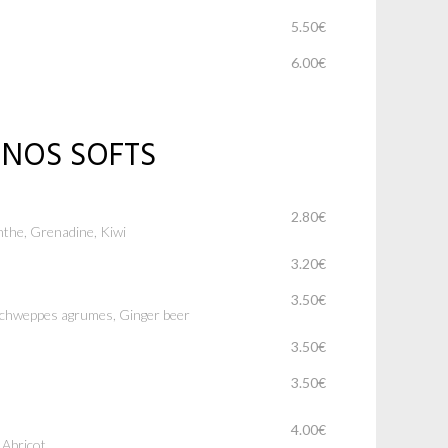
5.50€
6.00€
NOS SOFTS
2.80€
enthe, Grenadine, Kiwi
3.20€
3.50€
 Schweppes agrumes, Ginger beer
3.50€
3.50€
4.00€
 Abricot