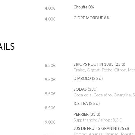
Chouffe 0%
4.00€
CIDRE MORDUE 6%
4.00€
ILS
SIROPS ROUTIN 1883 (25 cl)
8.50€
Fraise, Orgeat, Pêche, Citron, M
DIABOLO (25 cl)
9.50€
SODAS (33cl)
9.50€
Coca-cola, Coca zéro, Orangina,
ICE TEA (25 cl)
8.50€
PERRIER (33 cl)
Supp tranche / sirop : 0,3 €
9.00€
JUS DE FRUITS GRANINI (25 cl)
Pomme, Ananas, Orange, Tomate,