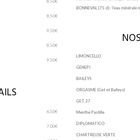
8.50€
BONNEVAL (75 cl) : l’eau minérale n
8.50€
9.50€
NOS 
8.50€
LIMONCELLO
9.50€
GENEPI
BAILEYS
ILS
ORGASME (Get et Baileys)
GET 27
6.50€
Menthe Pastille
DIPLOMATICO
7.00€
CHARTREUSE VERTE